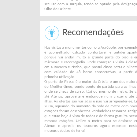
secular com a Turquia, tendo-se optado pela designaç
Olho do Oriente.
Recomendações
Nas visitas a monumentos como a Acrópole, por exempl
é aconselhado calçado confortável e antiderrapant
porque vai andar muito e grande parte do piso é 
mármore e escorregadio. Pode começar a visita à cida
em autocarro turístico, que possui cinco rotas e bilhet
com validade de 48 horas consecutivas, a partir 
primeira utilização.
O porto de Pireus é o maior da Grécia e um dos maior
do Mediterrâneo, sendo ponto de partida para as ilhas
onde se chega de carro, táxi ou mesmo de metro. Se v
até Atenas, aproveite e embarque num cruzeiro até 
ilhas. As ofertas são variadas e não vai arrepender-se. 
2004, aquando do aumento da rede de metro com nov
estações foram descobertos verdadeiros tesouros antig
que estão hoje à vista de todos e de forma gratuita ness
mesmas estações. Utilize o metro para se deslocar 
Atenas e aprecie os tesouros agora expostos nest
museus debaixo de terra!