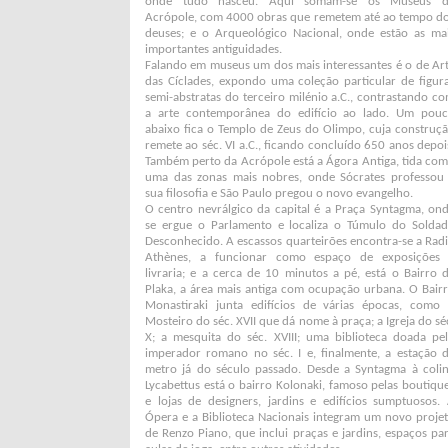
onde tudo nasceu. Aqui somam-se os Museus d
Acrópole, com 4000 obras que remetem até ao tempo d
deuses; e o Arqueológico Nacional, onde estão as ma
importantes antiguidades.
Falando em museus um dos mais interessantes é o de Ar
das Cíclades, expondo uma coleção particular de figur
semi-abstratas do terceiro milénio a.C., contrastando c
a arte contemporânea do edifício ao lado. Um pou
abaixo fica o Templo de Zeus do Olimpo, cuja construç
remete ao séc. VI a.C., ficando concluído 650 anos depoi
Também perto da Acrópole está a Ágora Antiga, tida co
uma das zonas mais nobres, onde Sócrates professou
sua filosofia e São Paulo pregou o novo evangelho.
O centro nevrálgico da capital é a Praça Syntagma, on
se ergue o Parlamento e localiza o Túmulo do Solda
Desconhecido. A escassos quarteirões encontra-se a Rad
Athènes, a funcionar como espaço de exposições
livraria; e a cerca de 10 minutos a pé, está o Bairro 
Plaka, a área mais antiga com ocupação urbana. O Bair
Monastiraki junta edifícios de várias épocas, como
Mosteiro do séc. XVII que dá nome à praça; a Igreja do sé
X; a mesquita do séc. XVIII; uma biblioteca doada pe
imperador romano no séc. I e, finalmente, a estação 
metro já do século passado. Desde a Syntagma à coli
Lycabettus está o bairro Kolonaki, famoso pelas boutiqu
e lojas de designers, jardins e edifícios sumptuosos.
Ópera e a Biblioteca Nacionais integram um novo proje
de Renzo Piano, que inclui praças e jardins, espaços pa