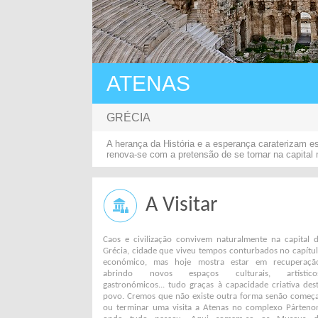
ATENAS
GRÉCIA
A herança da História e a esperança caraterizam es
renova-se com a pretensão de se tornar na capital m
A Visitar
Caos e civilização convivem naturalmente na capital 
Grécia, cidade que viveu tempos conturbados no capítu
económico, mas hoje mostra estar em recuperaçã
abrindo novos espaços culturais, artísticos
gastronómicos... tudo graças à capacidade criativa des
povo. Cremos que não existe outra forma senão começ
ou terminar uma visita a Atenas no complexo Párteno