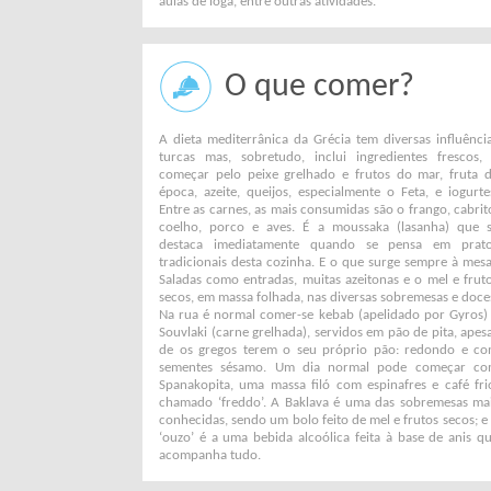
aulas de ioga, entre outras atividades.
O que comer?
A dieta mediterrânica da Grécia tem diversas influênci
turcas mas, sobretudo, inclui ingredientes frescos,
começar pelo peixe grelhado e frutos do mar, fruta 
época, azeite, queijos, especialmente o Feta, e iogurte
Entre as carnes, as mais consumidas são o frango, cabrit
coelho, porco e aves. É a moussaka (lasanha) que 
destaca imediatamente quando se pensa em prat
tradicionais desta cozinha. E o que surge sempre à mes
Saladas como entradas, muitas azeitonas e o mel e frut
secos, em massa folhada, nas diversas sobremesas e doce
Na rua é normal comer-se kebab (apelidado por Gyros)
Souvlaki (carne grelhada), servidos em pão de pita, apes
de os gregos terem o seu próprio pão: redondo e c
sementes sésamo. Um dia normal pode começar c
Spanakopita, uma massa filó com espinafres e café fri
chamado ‘freddo’. A Baklava é uma das sobremesas ma
conhecidas, sendo um bolo feito de mel e frutos secos; e
‘ouzo’ é a uma bebida alcoólica feita à base de anis q
acompanha tudo.