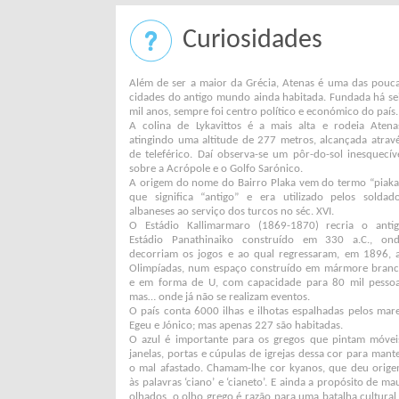
Curiosidades
Além de ser a maior da Grécia, Atenas é uma das pouc
cidades do antigo mundo ainda habitada. Fundada há se
mil anos, sempre foi centro político e económico do país.
A colina de Lykavittos é a mais alta e rodeia Atena
atingindo uma altitude de 277 metros, alcançada atrav
de teleférico. Daí observa-se um pôr-do-sol inesquecív
sobre a Acrópole e o Golfo Sarónico.
A origem do nome do Bairro Plaka vem do termo “piaka
que significa “antigo” e era utilizado pelos soldad
albaneses ao serviço dos turcos no séc. XVI.
O Estádio Kallimarmaro (1869-1870) recria o anti
Estádio Panathinaiko construído em 330 a.C., on
decorriam os jogos e ao qual regressaram, em 1896, 
Olimpíadas, num espaço construído em mármore bran
e em forma de U, com capacidade para 80 mil pesso
mas… onde já não se realizam eventos.
O país conta 6000 ilhas e ilhotas espalhadas pelos mar
Egeu e Jónico; mas apenas 227 são habitadas.
O azul é importante para os gregos que pintam móvei
janelas, portas e cúpulas de igrejas dessa cor para mant
o mal afastado. Chamam-lhe cor kyanos, que deu orig
às palavras ‘ciano’ e ‘cianeto’. E ainda a propósito de ma
olhados, o olho grego é razão para uma batalha cultural