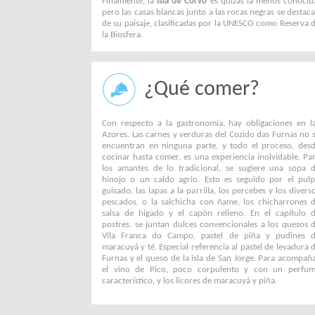
Finalmente, la
isla de Corvo
es quizás la menos conocid
pero las casas blancas junto a las rocas negras se destac
de su paisaje, clasificadas por la UNESCO como Reserva 
la Biosfera.
¿Qué comer?
Con respecto a la gastronomía, hay obligaciones en l
Azores. Las carnes y verduras del Cozido das Furnas no 
encuentran en ninguna parte, y todo el proceso, des
cocinar hasta comer, es una experiencia inolvidable. Pa
los amantes de lo tradicional, se sugiere una sopa 
hinojo o un caldo agrio. Esto es seguido por el pul
guisado, las lapas a la parrilla, los percebes y los divers
pescados, o la salchicha con ñame, los chicharrones 
salsa de hígado y el capón relleno. En el capítulo 
postres, se juntan dulces convencionales a los quesos 
Vila Franca do Campo, pastel de piña y pudines 
maracuyá y té. Especial referencia al pastel de levadura 
Furnas y el queso de la isla de San Jorge. Para acompañ
el vino de Pico, poco corpulento y con un perfu
característico, y los licores de maracuyá y piña.