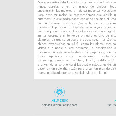
Este es el destino ideal para todos, ya sea como familia c
niños, parejas o en un grupo de amigos, tod
encontrarán las mejores y más estimulantes vacacione
Para disfrutar mejor, le recomendamos que alquile 
automóvil, lo que podrá hacer con anticipación o al llega
con numerosas opciones. ¿Va a bucear en piscin
termales? Elija llevar un traje de baño viejo o termina
con la ropa estropeada. Hay varios sabores para degust
en las Azores, y el té verde o negro es uno de est
ejemplos, ya que se cultiva y produce según las técnic
chinas introducidas en 1878; como las piñas. Estas s
visitas que nadie quiere perderse. La observación 
ballenas es una de las actividades más populares, pero h
otras opciones como senderismo, montañismo
canyoning, paseos en bicicleta, kayak, paddle surf
snorkel. No se sorprenda si las cuatro estaciones del a
pasen en un solo día, razón para crear un plan de visi
que se pueda adaptar en caso de lluvia, por ejemplo.
HELP DESK
helpdesk@abreuonline.com
900 10