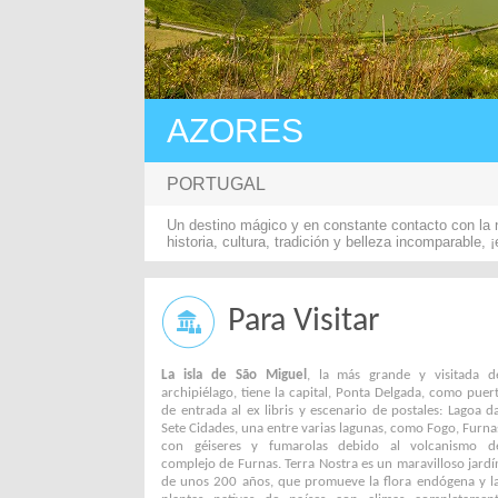
AZORES
PORTUGAL
Un destino mágico y en constante contacto con la n
historia, cultura, tradición y belleza incomparable, 
Para Visitar
La isla de São Miguel
, la más grande y visitada d
archipiélago, tiene la capital, Ponta Delgada, como puer
de entrada al ex libris y escenario de postales: Lagoa d
Sete Cidades, una entre varias lagunas, como Fogo, Furna
con géiseres y fumarolas debido al volcanismo d
complejo de Furnas. Terra Nostra es un maravilloso jardí
de unos 200 años, que promueve la flora endógena y l