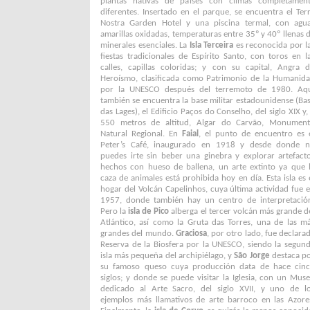
plantas nativas de países con climas completamen
diferentes. Insertado en el parque, se encuentra el Ter
Nostra Garden Hotel y una piscina termal, con agu
amarillas oxidadas, temperaturas entre 35º y 40º llenas 
minerales esenciales. La
Isla Terceira
es reconocida por l
fiestas tradicionales de Espírito Santo, con toros en l
calles, capillas coloridas; y con su capital, Angra 
Heroísmo, clasificada como Patrimonio de la Humanid
por la UNESCO después del terremoto de 1980. Aq
también se encuentra la base militar estadounidense (Ba
das Lages), el Edificio Paços do Conselho, del siglo XIX y,
550 metros de altitud, Algar do Carvão, Monumen
Natural Regional. En
Faial
, el punto de encuentro es 
Peter’s Café, inaugurado en 1918 y desde donde 
puedes irte sin beber una ginebra y explorar artefact
hechos con hueso de ballena, un arte extinto ya que 
caza de animales está prohibida hoy en día. Esta isla es 
hogar del Volcán Capelinhos, cuya última actividad fue 
1957, donde también hay un centro de interpretació
Pero la
isla de Pico
alberga el tercer volcán más grande d
Atlántico, así como la Gruta das Torres, una de las m
grandes del mundo.
Graciosa
, por otro lado, fue declara
Reserva de la Biosfera por la UNESCO, siendo la segun
isla más pequeña del archipiélago, y
São Jorge
destaca p
su famoso queso cuya producción data de hace cin
siglos; y donde se puede visitar la Iglesia, con un Mus
dedicado al Arte Sacro, del siglo XVII, y uno de l
ejemplos más llamativos de arte barroco en las Azore