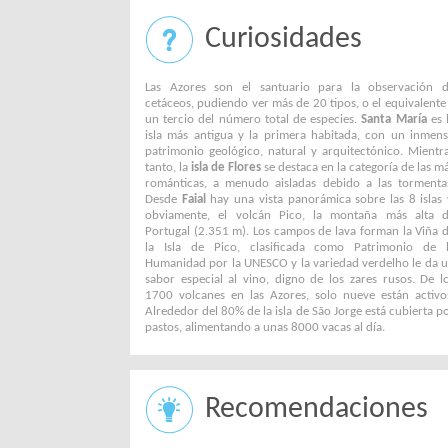
Curiosidades
Las Azores son el santuario para la observación 
cetáceos, pudiendo ver más de 20 tipos, o el equivalente
un tercio del número total de especies.
Santa María
es 
isla más antigua y la primera habitada, con un inmen
patrimonio geológico, natural y arquitectónico. Mientr
tanto, la
isla de Flores
se destaca en la categoría de las m
románticas, a menudo aisladas debido a las tormenta
Desde
Faial
hay una vista panorámica sobre las 8 islas 
obviamente, el volcán Pico, la montaña más alta 
Portugal (2.351 m). Los campos de lava forman la Viña 
la Isla de Pico, clasificada como Patrimonio de 
Humanidad por la UNESCO y la variedad verdelho le da 
sabor especial al vino, digno de los zares rusos. De l
1700 volcanes en las Azores, solo nueve están activo
Alrededor del 80% de la isla de São Jorge está cubierta p
pastos, alimentando a unas 8000 vacas al día.
Recomendaciones